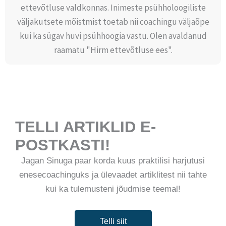
ettevõtluse valdkonnas. Inimeste psühholoogiliste
väljakutsete mõistmist toetab nii coachingu väljaõpe
kui ka sügav huvi psühhoogia vastu. Olen avaldanud
raamatu "Hirm ettevõtluse ees".
TELLI ARTIKLID E-
POSTKASTI!
Jagan Sinuga paar korda kuus praktilisi harjutusi
enesecoachinguks ja ülevaadet artiklitest nii tahte
kui ka tulemusteni jõudmise teemal!
Telli siit