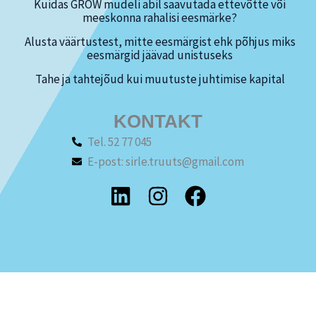
Kuidas GROW mudeli abil saavutada ettevõtte või
meeskonna rahalisi eesmärke?
Alusta väärtustest, mitte eesmärgist ehk põhjus miks
eesmärgid jäävad unistuseks
Tahe ja tahtejõud kui muutuste juhtimise kapital
KONTAKT
Tel. 52 77 045
E-post: sirle.truuts@gmail.com
L
I
F
i
n
a
n
s
c
k
t
e
e
a
b
d
g
o