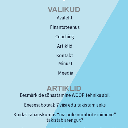
VALIKUD
Avaleht
Finantsteenus
Coaching
Artiklid
Kontakt
Minust
Meedia
ARTIKLID
Eesmärkide sõnastamine WOOP tehnika abil
Enesesabotaaž: 7 viisi edu takistamiseks
Kuidas rahauskumus “ma pole numbrite inimene”
takistab arengut?