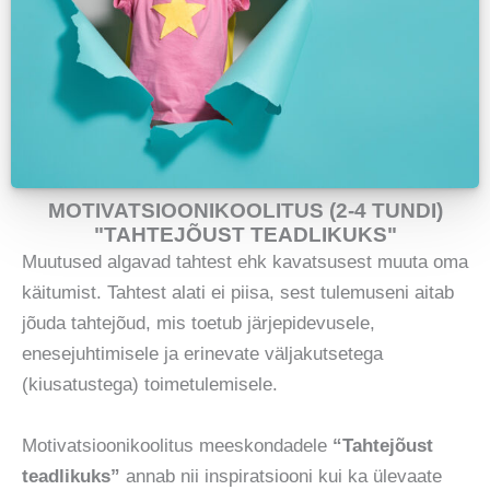
MOTIVATSIOONIKOOLITUS (2-4 TUNDI)
"TAHTEJÕUST TEADLIKUKS"
Muutused algavad tahtest ehk kavatsusest muuta oma
käitumist. Tahtest alati ei piisa, sest tulemuseni aitab
jõuda tahtejõud, mis toetub järjepidevusele,
enesejuhtimisele ja erinevate väljakutsetega
(kiusatustega) toimetulemisele.
Motivatsioonikoolitus meeskondadele
“Tahtejõust
teadlikuks”
annab nii inspiratsiooni kui ka ülevaate