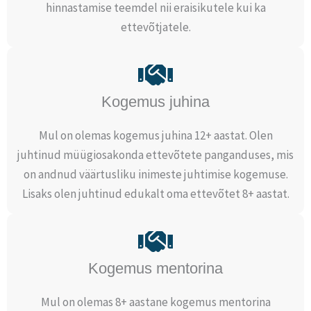
hinnastamise teemdel nii eraisikutele kui ka
ettevõtjatele.
Kogemus juhina
Mul on olemas kogemus juhina 12+ aastat. Olen
juhtinud müügiosakonda ettevõtete panganduses, mis
on andnud väärtusliku inimeste juhtimise kogemuse.
Lisaks olen juhtinud edukalt oma ettevõtet 8+ aastat.
Kogemus mentorina
Mul on olemas 8+ aastane kogemus mentorina